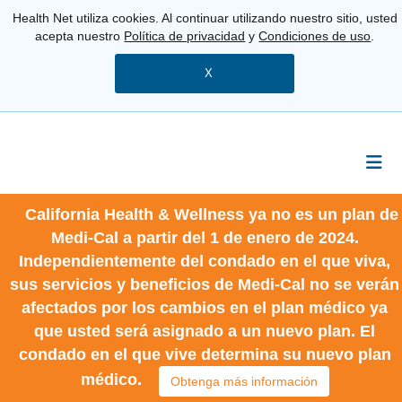
Health Net utiliza cookies. Al continuar utilizando nuestro sitio, usted
acepta nuestro
Política de privacidad
y
Condiciones de uso
.
X
California Health & Wellness ya no es un plan de
Medi-Cal a partir del 1 de enero de 2024.
Independientemente del condado en el que viva,
sus servicios y beneficios de Medi-Cal no se verán
afectados por los cambios en el plan médico ya
que usted será asignado a un nuevo plan. El
condado en el que vive determina su nuevo plan
médico.
Obtenga más información