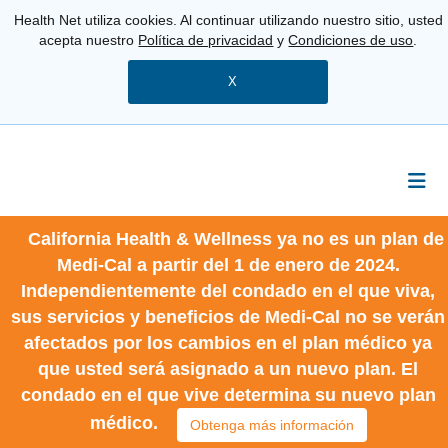
Health Net utiliza cookies. Al continuar utilizando nuestro sitio, usted
acepta nuestro
Política de privacidad
y
Condiciones de uso
.
X
California Health & Wellness ya no es un plan de
Medi-Cal a partir del 1 de enero de 2024.
Independientemente del condado en el que viva,
sus servicios y beneficios de Medi-Cal no se verán
afectados por los cambios en el plan médico ya
que usted será asignado a un nuevo plan. El
condado en el que vive determina su nuevo plan
médico.
Obtenga más información